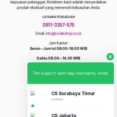
kepuasan pelanggan. Komitmen kami adalah menyediakan
produk eksklusif yang memenuhi kebutuhan Anda.
LAYANAN PENGADUAN
0811-3357-575
Email:
info@codeshop.co.id
Jam Kantor:
Senin – Jum’at 08:00-16:00 WIB
Sabtu 08.00 – 14.00 WIB
INFORMASI
Tim support kami siap membantu Anda.
Profil Perusahaan
Tentang Kami
Pelanggan Kami
CS Surabaya Timur
Portofolio
Available
Syarat dan Ketentuan
FAQ
CS Jakarta